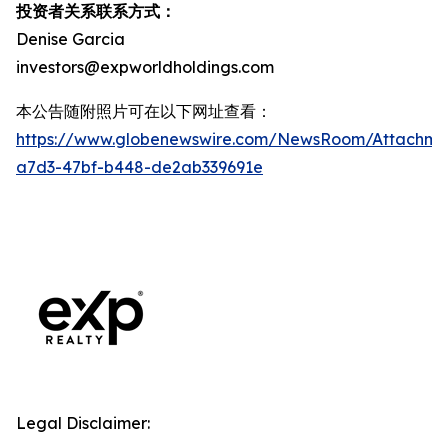
投资者关系联系方式：
Denise Garcia
investors@expworldholdings.com
本公告随附照片可在以下网址查看：
https://www.globenewswire.com/NewsRoom/Attachm
a7d3-47bf-b448-de2ab339691e
Legal Disclaimer: